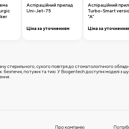
тема
Аспіраційний прилад
Аспіраційний при
urgic
Uni-Jet-75
Turbo-Smart versi
ker
"A"
Ціна за уточненням
Ціна за уточнення
шика
Передзамовлення
Додати до коши
чу стерильного, сухого повітря до стоматологічного обладн
: безпечні, потужні та тихі. У Biogentech доступні моделі з
ення.
Про компанію
Потріб