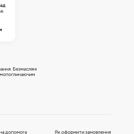
лад
on
м
ка
ання. Безмасляні
 шумопоглинаючим
на допомога
Як оформити замовлення