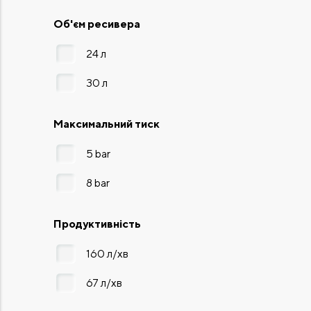
Об'єм ресивера
24 л
30 л
Максимальний тиск
5 bar
8 bar
Продуктивність
160 л/хв
67 л/хв