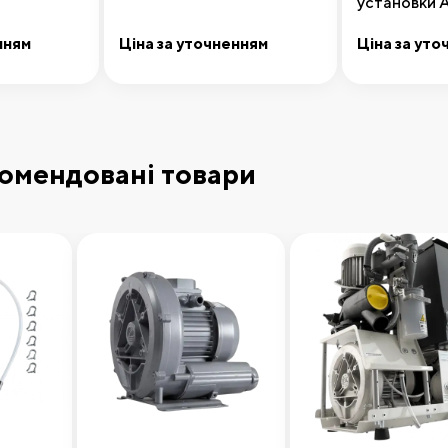
установки 
осушуваче
нням
Ціна за уточненням
Ціна за уто
кошика
Додати до кошика
Додати
омендовані товари