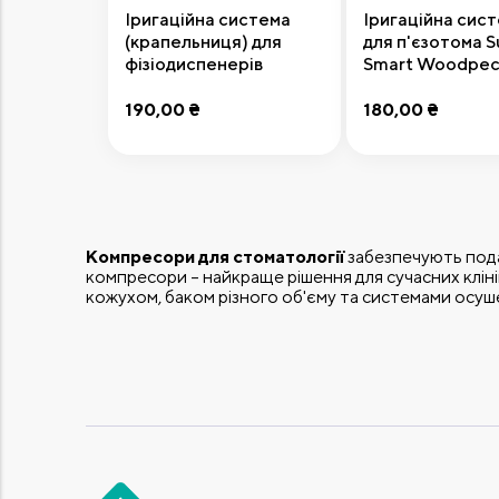
Іригаційна система
Іригаційна сис
(крапельниця) для
для п'єзотома S
фізіодиспенерів
Smart Woodpec
Woodpecker Implanter
190,00 ₴
180,00 ₴
Передзамовлення
Додати до ко
Компресори для стоматології
забезпечують пода
компресори – найкраще рішення для сучасних клінік
кожухом, баком різного об'єму та системами осуш