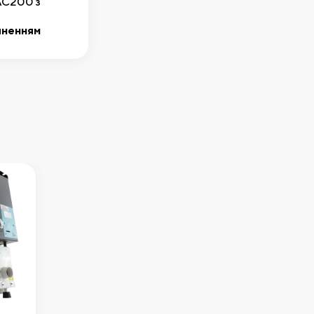
AC200 з
м
чненням
 до кошика