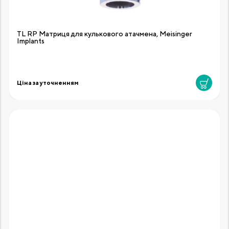
TL RP Матриця для кулькового атачмена, Meisinger
Implants
Ціна за уточненням