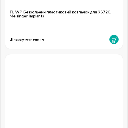
TL WP Беззольний пластиковий ковпачок для 93720,
Meisinger Implants
Ціна за уточненням