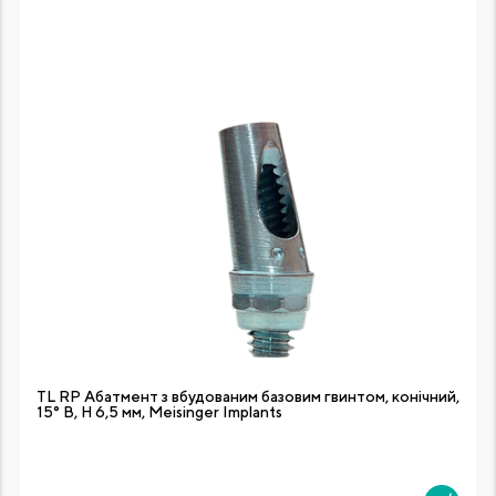
TL RP Абатмент з вбудованим базовим гвинтом, конічний,
15° B, H 6,5 мм, Meisinger Implants