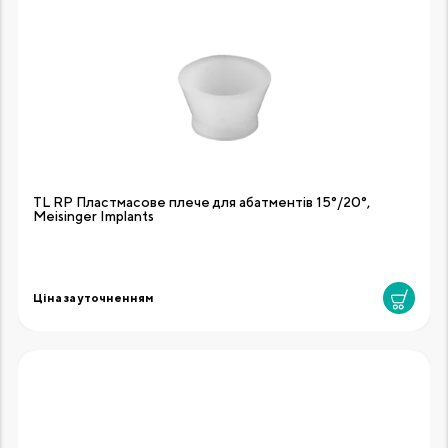
TL RP Пластмасове плече для абатментів 15°/20°,
Meisinger Implants
Ціна за уточненням