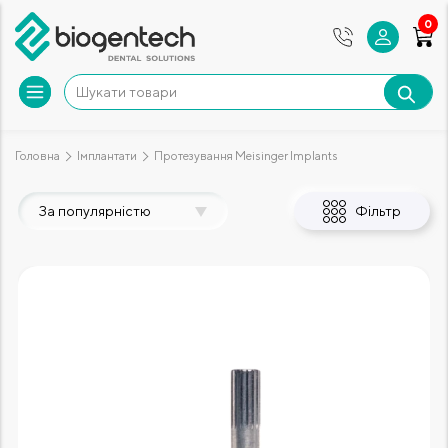
0
Головна
Імплантати
Протезування Meisinger Implants
За популярністю
Фільтр