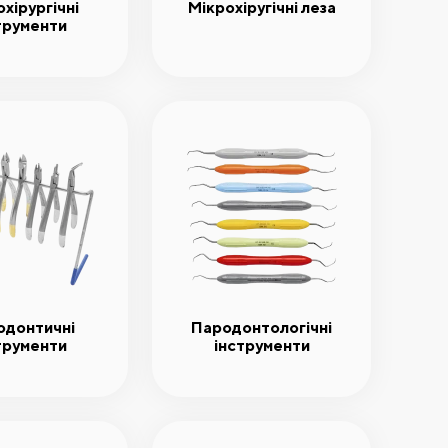
хірургічні
Мікрохіругічні леза
трументи
одонтичні
Пародонтологічні
трументи
інструменти