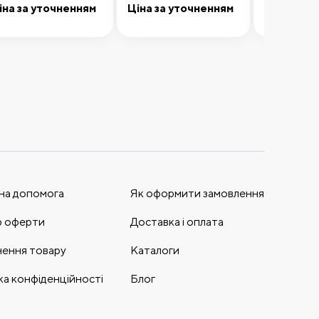
ольфрамовою
Meisinger
іна за уточненням
Ціна за уточненням
51 500,00
Додати до кошика
Передзамовлення
Додати 
обочою частиною
на допомога
Як оформити замовлення
р оферти
Доставка і оплата
ення товару
Каталоги
ка конфіденційності
Блог