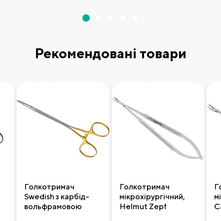
Рекомендовані товари
Голкотримач
Голкотримач
Г
Swedish з карбід-
мікрохірургічний,
м
вольфрамовою
Helmut Zepf
C
,
робочою частиною,
L