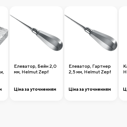
Елеватор, Бейн 2,0
Елеватор, Гартнер
К
и,
мм, Helmut Zepf
2,5 мм, Helmut Zepf
H
м
Ціна за уточненням
Ціна за уточненням
Ц
Передзамовлення
Додати до кошика