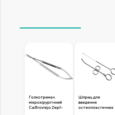
Голкотримач
Шприц для
мікрохірургічний
введення
Castroviejo Zepf-
остеопластичних
Line, з карбід-
матеріалів прямий