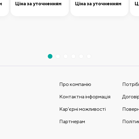
f
15 см, Helmut Zepf
в
м
Ціна за уточненням
Ціна за уточненням
Ц
Додати до кошика
Передзамовлення
р
Про компанію
Потріб
Контактна інформація
Догові
Кар'єрні можливості
Поверн
Партнерам
Політи