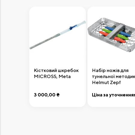
Кістковий шкребок
Набір ножів для
MICROSS, Meta
тунельної методик
Helmut Zepf
3 000,00 ₴
Ціна за уточнення
Додати до кошика
Передзамовлення