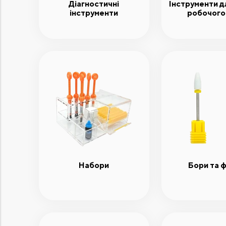
Діагностичні
Інструменти дл
інструменти
робочого
Набори
Бори та 