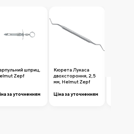
арпульний шприц,
Кюрета Лукаса
Леза хірур
elmut Zepf
двохстороння, 2,5
100 шт. в 
мм, Helmut Zepf
Morton
іна за уточненням
Ціна за уточненням
1 760,00 
Передзамовлення
Додати до кошика
Додати 