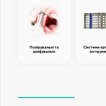
Полірувальні та
Системи орг
шліфувальні
інструме