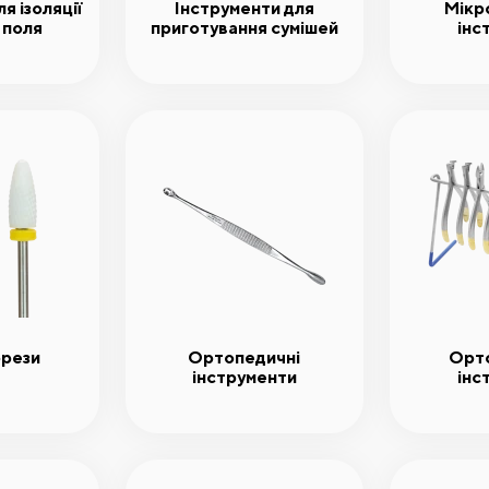
я ізоляції
Інструменти для
Мікро
 поля
приготування сумішей
інс
фрези
Ортопедичні
Орт
інструменти
інс