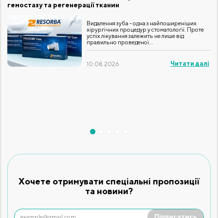
гемостазу та регенерації тканин
R
Видалення зуба - одна з найпоширеніших
хірургічних процедур у стоматології. Проте
успіх лікування залежить не лише від
правильно проведеної...
Читати далі
10.08.2026
Хочете отримувати спеціальні пропозиції
та новини?