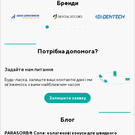
Бренди
Потрібна допомога?
Задайте нам питання
Будь-ласка, залиште ваші контактні дані і ми
зв’яжемось з вами найближчим часом
Залишити заявку
Блог
PARASORB® Cone: колагенові конуси для швидкого
Ф