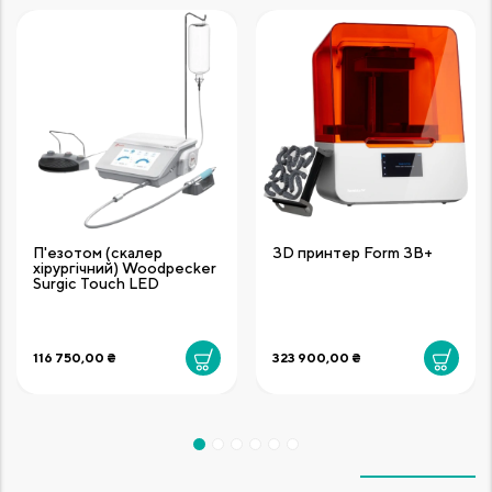
П'езотом (скалер
3D принтер Form 3B+
хірургічний) Woodpecker
Surgic Touch LED
116 750,00 ₴
323 900,00 ₴