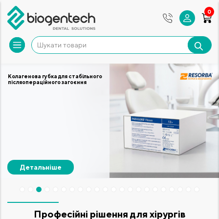
0
Колагенова губка для стабільного
післяопераційного загоєння
Детальніше
Професійні рішення для хірургів