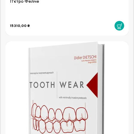
П'єтро Феліче
15 310,00 ₴