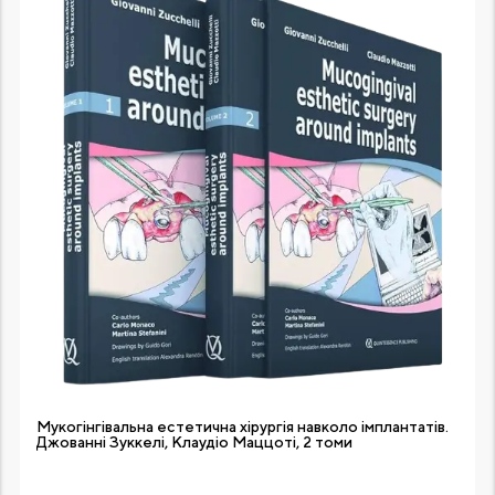
Мукогінгівальна естетична хірургія навколо імплантатів.
Джованні Зуккелі, Клаудіо Маццоті, 2 томи