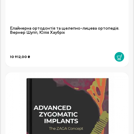
Елайнерна ортодонтія та щелепно-лицева ортопедія.
Вернер Шупп, Юлія Хаубріх
10 912,00 ₴