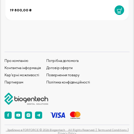
19 800,00 ₴
Про компанію
Потрібна допомога
Контактна інформація
Договір оферти
Кар'єрні можливості
Повернення товару
Партнерам
Політика конфіденційності
Зроблено в
FORFORCE
© 2026 Biogentech
All Rights Reserved
Terms and Conditions
Privacy Policy