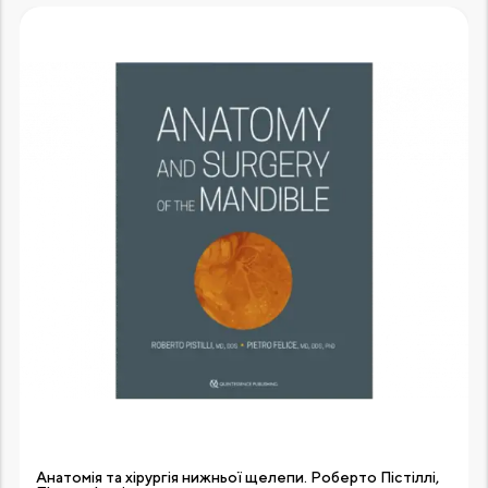
Анатомія та хірургія нижньої щелепи. Роберто Пістіллі,