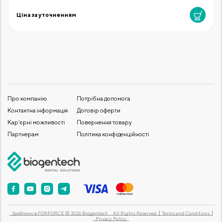
Ціна за уточненням
Про компанію
Потрібна допомога
Контактна інформація
Договір оферти
Кар'єрні можливості
Повернення товару
Партнерам
Політика конфіденційності
Зроблено в
FORFORCE
© 2026 Biogentech
All Rights Reserved
Terms and Conditions
Privacy Policy