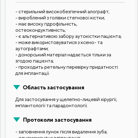
- стерильний високобезпечний алографт;
- вироблений з голівки стегнової кістки;
- має високу гідрофільність,
остеокондуктивність;
- є альтернативою забору аутокістки пацієнта;
- може використовуватися з ксено- та
аутографтами;
- донорський матеріал надається тільки за
згодою пацієнта;
- проходить ретельну перевірку придатності
для імплантації.
Область застосування
Для застосування у щелепно-лицевій хірургії,
імплантології та парадонтології.
Протоколи застосування
- заповнення лунок після видалення зуба;
- одномоментна імплантація;