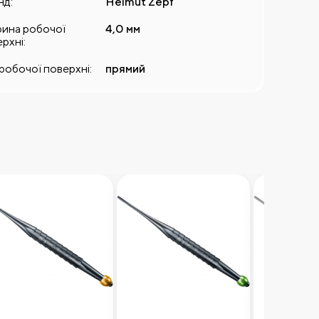
нд:
Helmut Zepf
ина робочої
4,0 мм
рхні:
робочої поверхні:
прямий