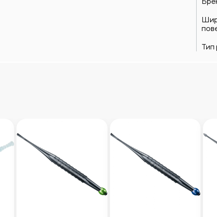
Бре
Шир
пове
Тип 