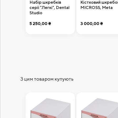
Набір шкребків
Кістковий шкребо
серії "Легкі", Dental
MICROSS, Meta
Studio
5 250,00 ₴
3 000,00 ₴
Додати до кошика
Додати до кошик
З цим товаром купують