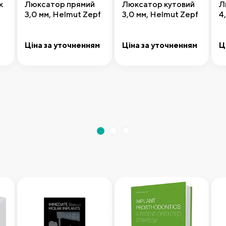
к
Люксатор прямий
Люксатор кутовий
Л
3,0 мм, Helmut Zepf
3,0 мм, Helmut Zepf
4
Ціна за уточненням
Ціна за уточненням
Ц
а
Передзамовлення
Передзамовлення