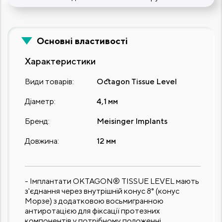
Основні властивості
Характеристики
Види товарів:
Octagon Tissue Level
Діаметр:
4,1 мм
Бренд:
Meisinger Implants
Довжина:
12 мм
- Імплантати OKTAGON® TISSUE LEVEL мають
з'єднання через внутрішній конус 8° (конус
Морзе) з додатковою восьмигранною
антиротацією для фіксації протезних
компонентів у потрібному положенні.