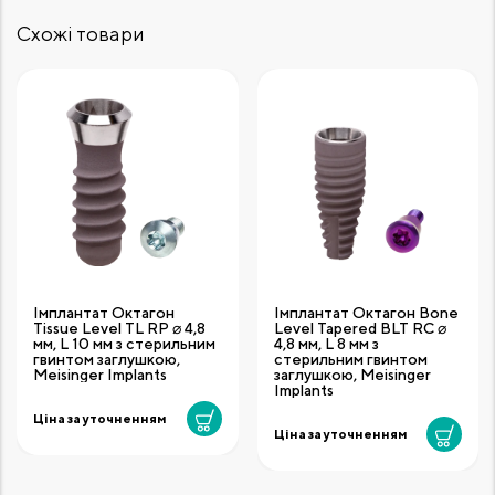
Схожі товари
Імплантат Октагон
Імплантат Октагон Bone
Tissue Level TL RP ⌀ 4,8
Level Tapered BLT RC ⌀
мм, L 10 мм з стерильним
4,8 мм, L 8 мм з
гвинтом заглушкою,
стерильним гвинтом
Meisinger Implants
заглушкою, Meisinger
Implants
Ціна за уточненням
Ціна за уточненням