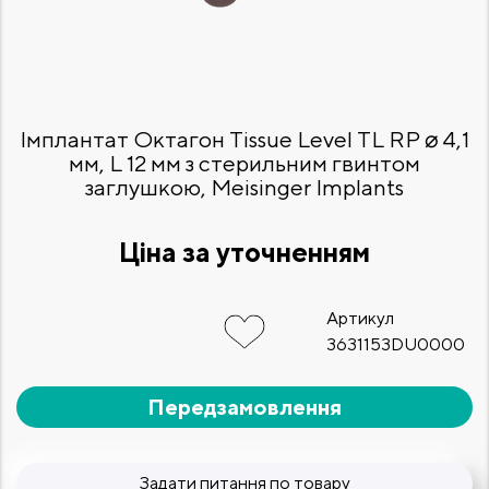
Імплантат Октагон Tissue Level TL RP ⌀ 4,1
мм, L 12 мм з стерильним гвинтом
заглушкою, Meisinger Implants
Ціна за уточненням
Артикул
3631153DU0000
Передзамовлення
Задати питання по товару