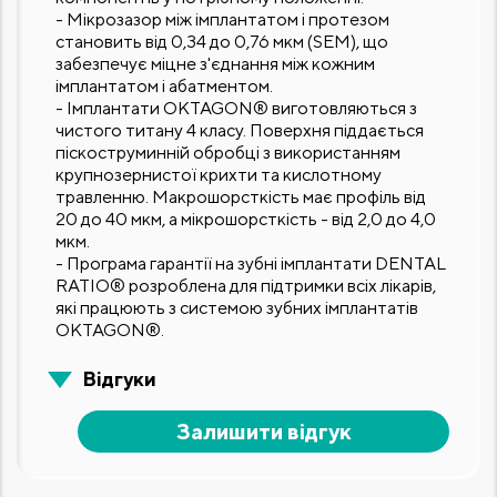
- Мікрозазор між імплантатом і протезом
становить від 0,34 до 0,76 мкм (SEM), що
забезпечує міцне з'єднання між кожним
імплантатом і абатментом.
- Імплантати OKTAGON® виготовляються з
чистого титану 4 класу. Поверхня піддається
піскоструминній обробці з використанням
крупнозернистої крихти та кислотному
травленню. Макрошорсткість має профіль від
20 до 40 мкм, а мікрошорсткість - від 2,0 до 4,0
мкм.
- Програма гарантії на зубні імплантати DENTAL
RATIO® розроблена для підтримки всіх лікарів,
які працюють з системою зубних імплантатів
OKTAGON®.
Відгуки
Залишити відгук