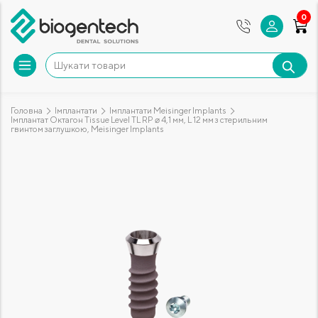
0
Головна
Імплантати
Імплантати Meisinger Implants
Імплантат Октагон Tissue Level TL RP ⌀ 4,1 мм, L 12 мм з стерильним
гвинтом заглушкою, Meisinger Implants