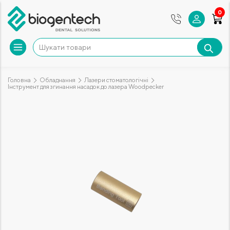
0
Головна
Обладнання
Лазери стоматологічні
Інструмент для згинання насадок до лазера Woodpecker