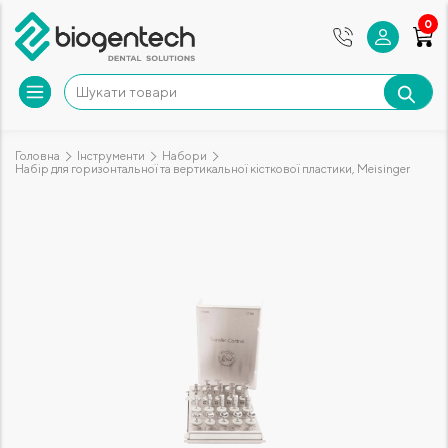
0
Головна
Інструменти
Набори
Набір для горизонтальної та вертикальної кісткової пластики, Meisinger