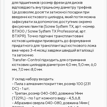
для підшипників і розмір фрези для дисків
відповідають внутрішньому діаметру трефінів.
Це дозволяє досягти затискної посадки при
введенні кісткового циліндра, який потім можна
зафіксувати за допомогою доступних окремо
фіксуючих гвинтів (Screw System TX, арт.-номер.
BTX00 / Screw System TX Professional, арт.
BTXPR). Точно підігнані трансплантовані
кісткові циліндри призводять до формування
придатного для трансплантації кісткового ложа
вже через 3-4 місяці завдяки швидшій віталізації
та загоєнню.
Transfer-Control підходить для отримання
кісткових циліндрів діаметром 4,0 мм, 5,0 мм, 6,0
мм, 7,0 мм і 8,0 мм.
У склад набору входить:
- Пила з алмазним покриттям, розмір 100 (231
DC) - 1 шт;
- Трепан, розмір 040-080, довжина 14мм
(T229L) - по 1 шт кожного виду - 4,5,6,8;
- Абразивні сверла 040-080, довжина 14мм (