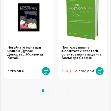
Негайна імплантація
Протезування на
молярів. Дуглас
імплантатах: стратегія,
Депортер, Мохаммад
орієнтована на пацієнта.
Кетабі
Вольфарт Стефан
8 720,00 ₴
7 070,00 ₴
6 363,00 ₴