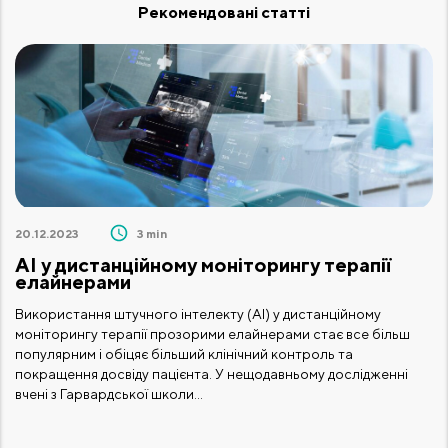
Рекомендовані статті
20.12.2023
3 min
20
AI у дистанційному моніторингу терапії
C
елайнерами
Су
Використання штучного інтелекту (AI) у дистанційному
пр
моніторингу терапії прозорими елайнерами стає все більш
Ос
популярним і обіцяє більший клінічний контроль та
ор
покращення досвіду пацієнта. У нещодавньому дослідженні
Вв
вчені з Гарвардської школи...