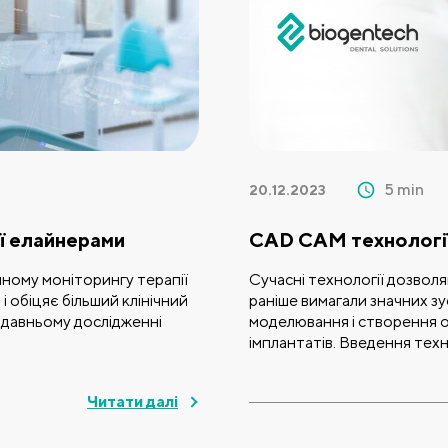
5 min
20.12.2023
ії елайнерами
CAD CAM технологі
йному моніторингу терапії
Сучасні технології дозвол
 обіцяє більший клінічний
раніше вимагали значних зу
одавньому дослідженні
моделювання і створення 
імплантатів. Введення техно
Читати далі