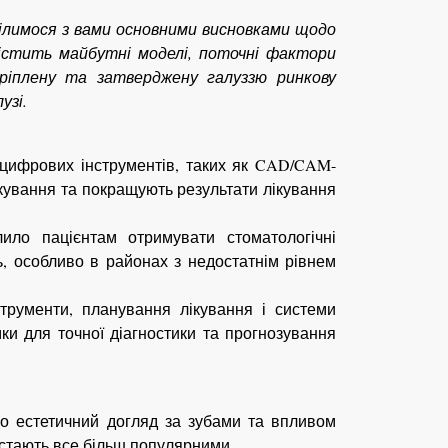
 ділимося з вами основними висновками щодо
істить майбутні моделі, поточні фактори
кріплену та затверджену галуззю ринкову
узі.
я цифрових інструментів, таких як CAD/CAM-
лікування та покращують результати лікування
ило пацієнтам отримувати стоматологічні
ть, особливо в районах з недостатнім рівнем
трументи, планування лікування і системи
ки для точної діагностики та прогнозування
ро естетичний догляд за зубами та впливом
) стають все більш популярними.