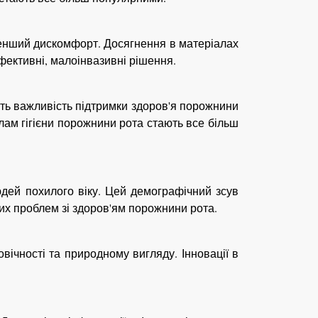
менший дискомфорт. Досягнення в матеріалах
фективні, малоінвазивні рішення.
ають важливість підтримки здоров'я порожнини
лам гігієни порожнини рота стають все більш
юдей похилого віку. Цей демографічний зсув
вих проблем зі здоров'ям порожнини рота.
ічності та природному вигляду. Інновації в