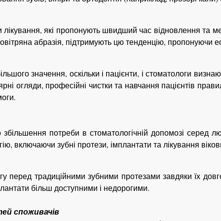
и лікування, які пропонують швидший час відновлення та 
 повітряна абразія, підтримують цю тенденцію, пропонуючи е
ільшого значення, оскільки і пацієнти, і стоматологи визн
рні огляди, професійні чистки та навчання пацієнтів прави
оги.
о збільшення потреби в стоматологічній допомозі серед л
ію, включаючи зубні протези, імплантати та лікування віко
у перед традиційними зубними протезами завдяки їх довгов
плантати більш доступними і недорогими.
тей споживачів