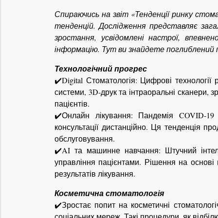
Спираючись на звіт «Тенденції ринку стомат
тенденцій. Дослідження представляє зага
зростання, усвідомлені настрої, впевне
інформацію. Тут ви знайдете поглиблений п
Технологічний прогрес
✔️Digital Стоматологія: Цифрові технологі
системи, 3D-друк та інтраоральні сканери, з
пацієнтів.
✔️Онлайн лікування: Пандемія COVID-19 
консультації дистанційно. Ця тенденція про
обслуговування.
✔️AI та машинне навчання: Штучний інтел
управління пацієнтами. Рішення на основі ш
результатів лікування.
Косметична стоматологія
✔️Зростає попит на косметичні стоматолог
соціальних мереж. Такі процедури, як відбіл