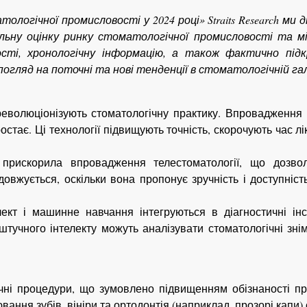
ологічної промисловості у 2024 році» Straits Research ми
льну оцінку ринку стоматологічної промисловості та м
ності, хронологічну інформацію, а також фактично під
огляд на поточні та нові тенденції в стоматологічній гал
ї революціонізують стоматологічну практику. Впровадженн
ростає. Ці технології підвищують точність, скорочують час 
прискорила впровадження телестоматології, що дозвол
довжується, оскільки вона пропонує зручність і доступніс
ект і машинне навчання інтегруються в діагностичні інс
тучного інтелекту можуть аналізувати стоматологічні знім
ічні процедури, що зумовлено підвищенням обізнаності п
ювання зубів, вініри та ортодонтія (наприклад, прозорі капи