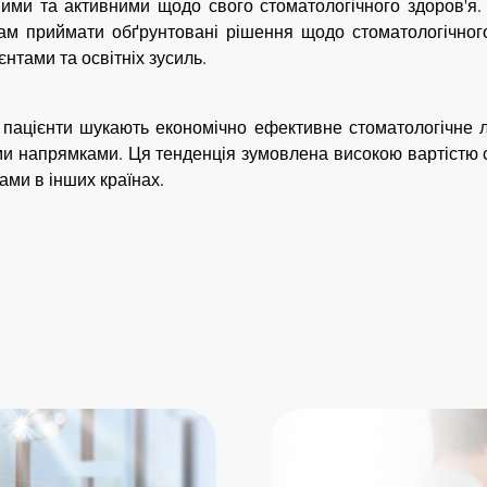
ми та активними щодо свого стоматологічного здоров'я. Д
ам приймати обґрунтовані рішення щодо стоматологічног
єнтами та освітніх зусиль.
и пацієнти шукають економічно ефективне стоматологічне 
и напрямками. Ця тенденція зумовлена високою вартістю ст
ами в інших країнах.