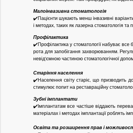
Малоінвазивна стоматологія
✔️Пацієнти шукають менш інвазивні варіант
і методах, таких як лазерна стоматологія та
Профілактика
✔️Профілактика у стоматології набуває все б
рота для запобігання захворюванням. Регуля
невід'ємною частиною стоматологічної допом
Старіння населення
✔️Населення світу старіє, що призводить д
стимулює попит на реставраційну стоматолог
Зубні імплантати
✔️Імплантатам все частіше віддають переваг
матеріалах і методах імплантації роблять ім
Освіта та розширення прав і можливос