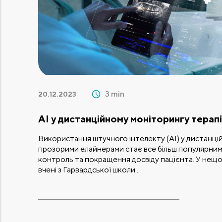
3 min
20.12.2023
AI у дистанційному моніторингу терап
Використання штучного інтелекту (AI) у дистанці
прозорими елайнерами стає все більш популярним і
контроль та покращення досвіду пацієнта. У нещ
вчені з Гарвардської школи...