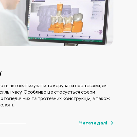
29.
ї
Ко
пр
яють автоматизувати та керувати процесами, які
силь і часу. Особливо це стосується сфери
Як 
ортопедичних та протезних конструкцій, а також
мед
логії...
реа
Med
Читати далі